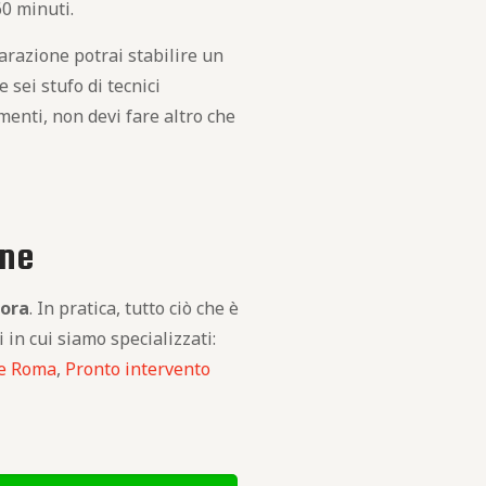
60 minuti.
arazione potrai stabilire un
sei stufo di tecnici
menti, non devi fare altro che
one
cora
. In pratica, tutto ciò che è
 in cui siamo specializzati:
te Roma
,
Pronto intervento