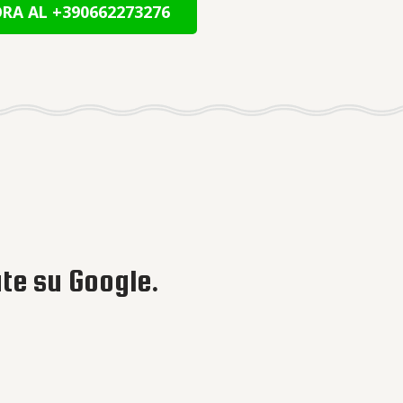
RA AL +390662273276
ate su Google.