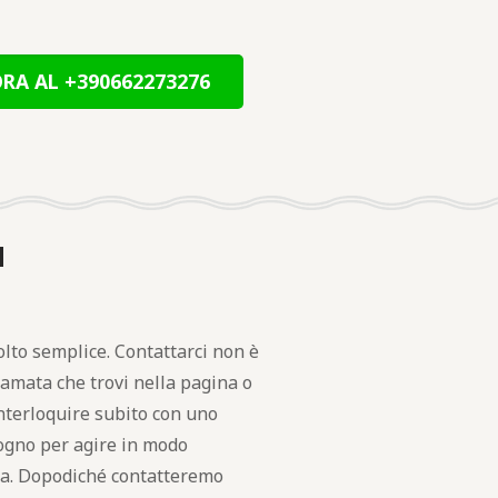
RA AL +390662273276
a
lto semplice. Contattarci non è
hiamata che trovi nella pagina o
interloquire subito con uno
isogno per agire in modo
ata. Dopodiché contatteremo