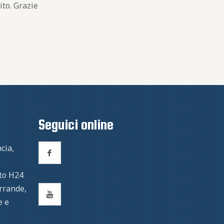
ito. Grazie
Seguici online
cia,
to H24
errande,
e e