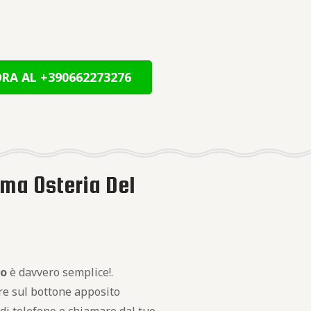
RA AL +390662273276
oma Osteria Del
to
è davvero semplice!.
are sul bottone apposito