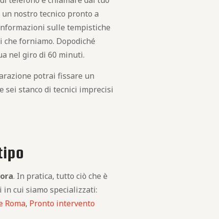
i telefono e chiamare dal tuo
n un nostro tecnico pronto a
 informazioni sulle tempistiche
izi che forniamo. Dopodiché
 nel giro di 60 minuti.
arazione potrai fissare un
sei stanco di tecnici imprecisi
tipo
cora
. In pratica, tutto ciò che è
 in cui siamo specializzati:
te Roma
,
Pronto intervento