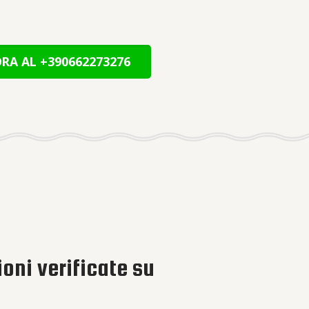
RA AL +390662273276
oni verificate su