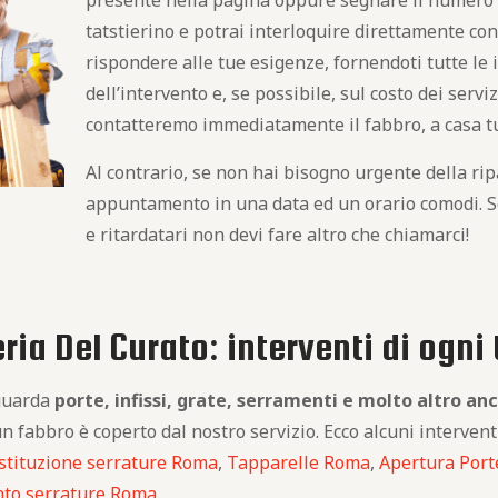
presente nella pagina oppure segnare il numero d
tatstierino e potrai interloquire direttamente co
rispondere alle tue esigenze, fornendoti tutte le
dell’intervento e, se possibile, sul costo dei serv
contatteremo immediatamente il fabbro, a casa tua
Al contrario, se non hai bisogno urgente della rip
appuntamento in una data ed un orario comodi. Se 
e ritardatari non devi fare altro che chiamarci!
ia Del Curato: interventi di ogni 
iguarda
porte, infissi, grate, serramenti e molto altro an
un fabbro è coperto dal nostro servizio. Ecco alcuni interventi
stituzione serrature Roma
,
Tapparelle Roma
,
Apertura Por
nto serrature Roma
.