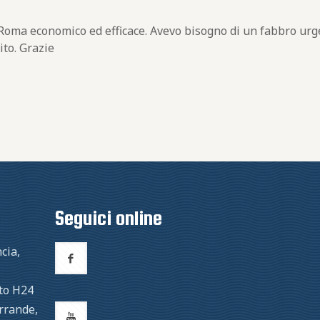
 Roma economico ed efficace. Avevo bisogno di un fabbro urg
ito. Grazie
Seguici online
cia,
to H24
errande,