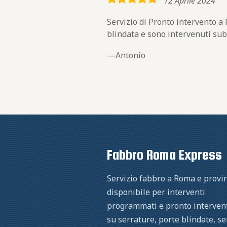
5,0
12 Aprile 2024
rating
Servizio di Pronto intervento a
blindata e sono intervenuti sub
Antonio
Fabbro Roma Express
Servizio fabbro a Roma e provin
disponibile per interventi
programmati e pronto interven
su serrature, porte blindate, s