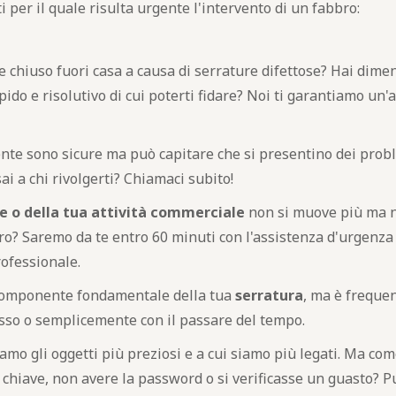
i per il quale risulta urgente l'intervento di un fabbro:
 chiuso fuori casa a causa di serrature difettose? Hai dimen
pido e risolutivo di cui poterti fidare? Noi ti garantiamo un
nte sono sicure ma può capitare che si presentino dei proble
ai a chi rivolgerti? Chiamaci subito!
e o della tua attività commerciale
non si muove più ma n
? Saremo da te entro 60 minuti con l'assistenza d'urgenza 
ofessionale.
omponente fondamentale della tua
serratura
, ma è freque
asso o semplicemente con il passare del tempo.
amo gli oggetti più preziosi e a cui siamo più legati. Ma co
chiave, non avere la password o si verificasse un guasto? Pu