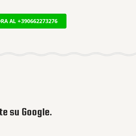
RA AL +390662273276
te su Google.